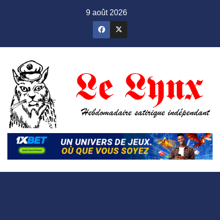
Skip
9 août 2026
to
content