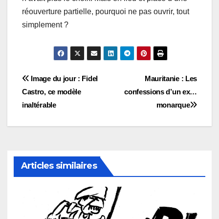
réouverture partielle, pourquoi ne pas ouvrir, tout
simplement ?
Navigation
Image du jour : Fidel
Mauritanie : Les
Castro, ce modèle
confessions d’un ex…
de
inaltérable
monarque
l’article
Articles similaires