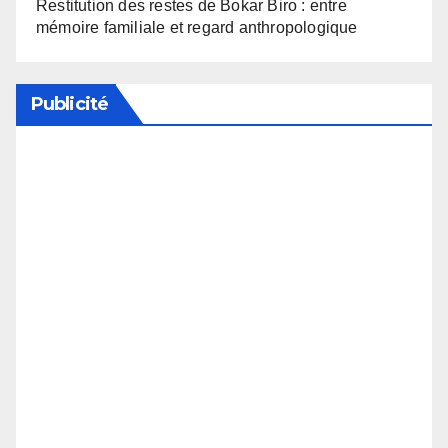
Restitution des restes de Bokar Biro : entre
mémoire familiale et regard anthropologique
Publicité
Soutenez notre média en désactivant votre
bloqueur de publicité