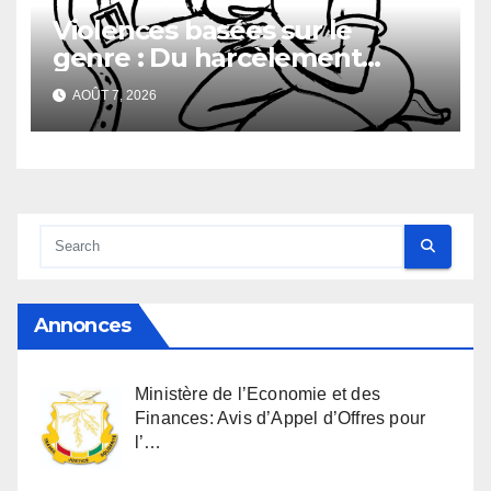
Violences basées sur le
genre : Du harcèlement
sexuel
AOÛT 7, 2026
Annonces
Ministère de l’Economie et des
Finances: Avis d’Appel d’Offres pour
l’…