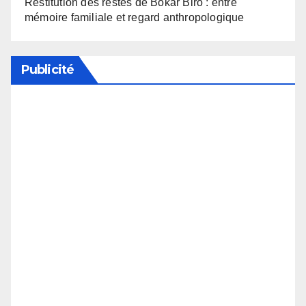
Restitution des restes de Bokar Biro : entre
mémoire familiale et regard anthropologique
Publicité
Soutenez notre média en désactivant votre
bloqueur de publicité