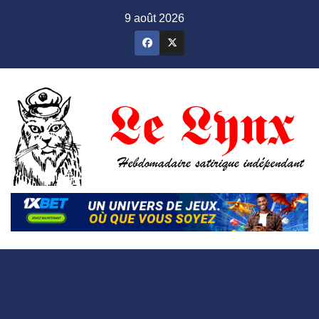
Skip
9 août 2026
to
content