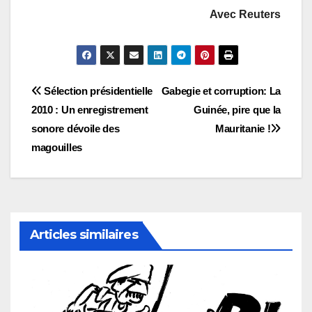
Avec Reuters
Navigation
Sélection présidentielle
Gabegie et corruption: La
2010 : Un enregistrement
Guinée, pire que la
de
sonore dévoile des
Mauritanie !
l’article
magouilles
Articles similaires