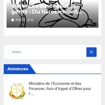
Violences basées sur le
genre : Du harcèlement
sexuel
AOÛT 7, 2026
Annonces
Ministère de l’Economie et des
Finances: Avis d’Appel d’Offres pour
l’…