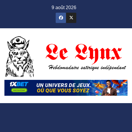
Skip
9 août 2026
to
content