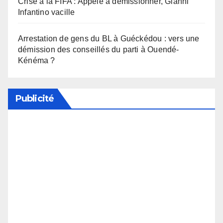
Crise à la FIFA : Appelé à démissionner, Gianni
Infantino vacille
Arrestation de gens du BL à Guéckédou : vers une
démission des conseillés du parti à Ouendé-
Kénéma ?
Publicité
Soutenez notre média en désactivant votre
bloqueur de publicité