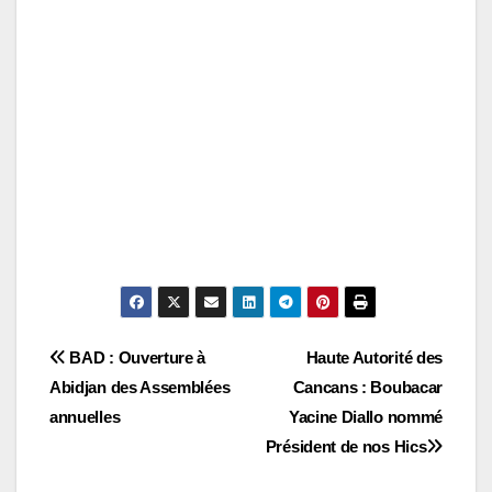
Navigation
BAD : Ouverture à
Haute Autorité des
Abidjan des Assemblées
Cancans : Boubacar
de
annuelles
Yacine Diallo nommé
l’article
Président de nos Hics