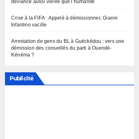
déviance aussi vieille que l’humanité
Crise à la FIFA : Appelé à démissionner, Gianni
Infantino vacille
Arrestation de gens du BL à Guéckédou : vers une
démission des conseillés du parti à Ouendé-
Kénéma ?
Publicité
Soutenez notre média en désactivant votre
bloqueur de publicité