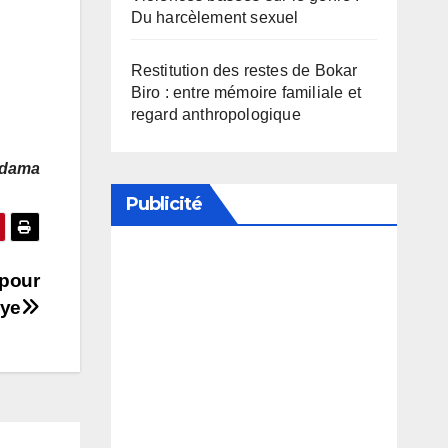
Du harcèlement sexuel
Restitution des restes de Bokar
Biro : entre mémoire familiale et
regard anthropologique
Adama
Publicité
 pour
Soutenez notre média en
aye
désactivant votre bloqueur de
publicité