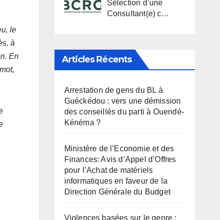
Sélection d’une
Consultant(e) c…
u, le
ès, à
on. En
Articles Récents
 mot,
Arrestation de gens du BL à
Guéckédou : vers une démission
e
des conseillés du parti à Ouendé-
Kénéma ?
e
Ministère de l’Economie et des
Finances: Avis d’Appel d’Offres
pour l’Achat de matériels
informatiques en faveur de la
Direction Générale du Budget
Violences basées sur le genre :