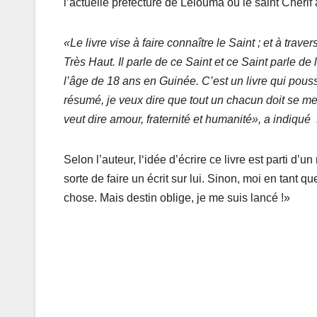
l’actuelle préfecture de Lélouma où le saint Chérif 
«Le livre vise à faire connaître le Saint ; et à trave
Très Haut. Il parle de ce Saint et ce Saint parle 
l’âge de 18 ans en Guinée. C’est un livre qui pouss
résumé, je veux dire que tout un chacun doit se met
veut dire amour, fraternité et humanité», a indiqué
Selon l’auteur, l‘idée d’écrire ce livre est parti d’u
sorte de faire un écrit sur lui. Sinon, moi en tant q
chose. Mais destin oblige, je me suis lancé !»