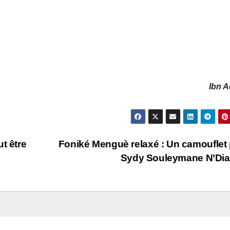
Ibn 
t être
Foniké Menguè relaxé : Un camouflet
Sydy Souleymane N’Di