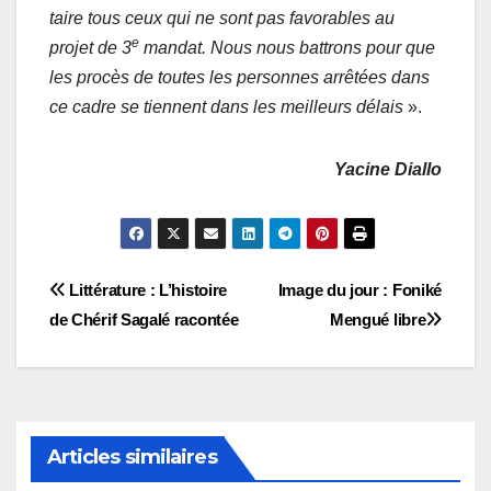
taire tous ceux qui ne sont pas favorables au
e
projet de 3
mandat. Nous nous battrons pour que
les procès de toutes les personnes arrêtées dans
ce cadre se tiennent dans les meilleurs délais
».
Yacine Diallo
Navigation
Littérature : L’histoire
Image du jour : Foniké
de Chérif Sagalé racontée
Mengué libre
de
l’article
Articles similaires