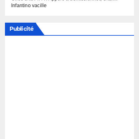
Infantino vacille
Publicité
Soutenez notre média en désactivant votre
bloqueur de publicité