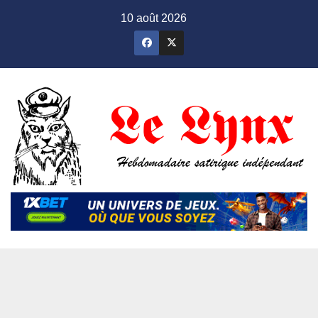
Skip
10 août 2026
to
content