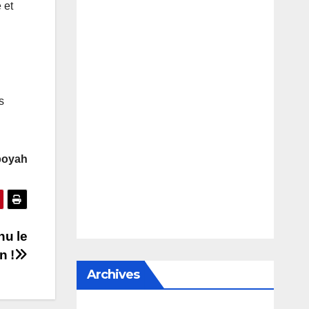
 et
s
boyah
nu le
n !
Archives