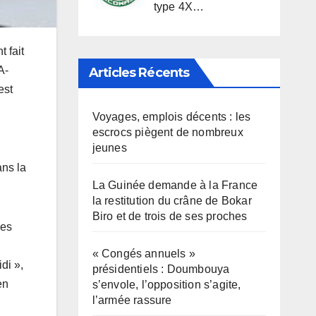
type 4X…
 fait
A-
Articles Récents
est
Voyages, emplois décents : les
escrocs piègent de nombreux
jeunes
ans la
La Guinée demande à la France
la restitution du crâne de Bokar
Biro et de trois de ses proches
des
« Congés annuels »
di »,
présidentiels : Doumbouya
en
s’envole, l’opposition s’agite,
l’armée rassure