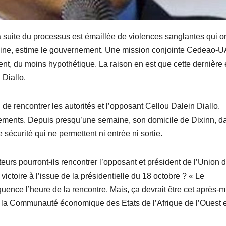
la suite du processus est émaillée de violences sanglantes qui ont
izaine, estime le gouvernement. Une mission conjointe Cedeao-U
t, du moins hypothétique. La raison en est que cette dernière 
 Diallo.
e rencontrer les autorités et l’opposant Cellou Dalein Diallo.
vements. Depuis presqu’une semaine, son domicile de Dixinn, d
sécurité qui ne permettent ni entrée ni sortie.
rs pourront-ils rencontrer l’opposant et président de l’Union 
ctoire à l’issue de la présidentielle du 18 octobre ? « Le
nce l’heure de la rencontre. Mais, ça devrait être cet après-mi
e la Communauté économique des Etats de l’Afrique de l’Ouest 