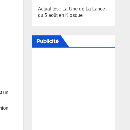
Actualités : La Une de La Lance
du 5 août en Kiosque
Publicité
Soutenez notre média en
désactivant votre bloqueur de
publicité
st un
Union