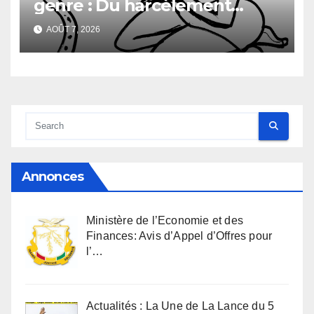
genre : Du harcèlement
sexuel
AOÛT 7, 2026
Annonces
Ministère de l’Economie et des
Finances: Avis d’Appel d’Offres pour
l’…
Actualités : La Une de La Lance du 5