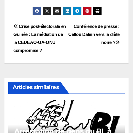
Navigation
Crise post-électorale en
Conférence de presse :
Guinée : La médiation de
Cellou Dalein vers la diète
de
la CEDEAO-UA-ONU
noire ?
l’article
compromise ?
Articles similaires
Arrestation de gens du BL à