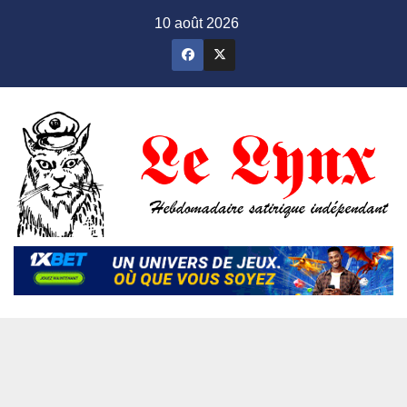
Skip
10 août 2026
to
content