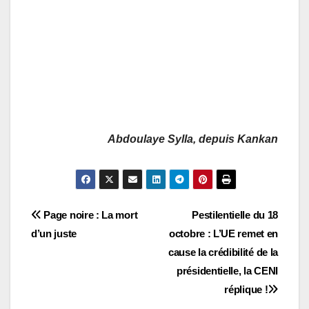
Abdoulaye Sylla, depuis Kankan
Navigation
Page noire : La mort
Pestilentielle du 18
d’un juste
octobre : L’UE remet en
de
cause la crédibilité de la
l’article
présidentielle, la CENI
réplique !