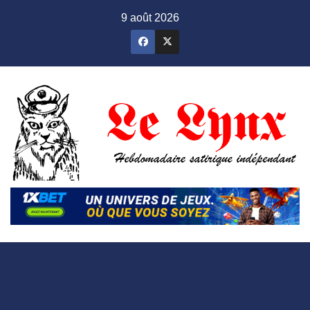
Skip
9 août 2026
to
content