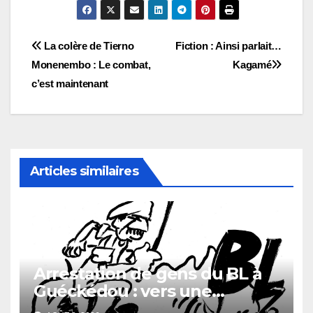
Navigation
La colère de Tierno
Fiction : Ainsi parlait…
Monenembo : Le combat,
Kagamé
de
c’est maintenant
l’article
Articles similaires
Arrestation de gens du BL à
Guéckédou : vers une
démission des conseillés du