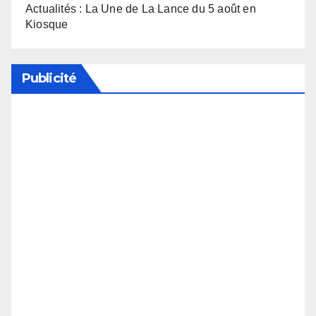
Actualités : La Une de La Lance du 5 août en
Kiosque
Publicité
Soutenez notre média en désactivant votre
bloqueur de publicité