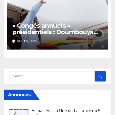
« Congés annuels »
présidentiels : Doumbouya
s’envole, l’opposition s’agite,
AOÛT 5, 2026
l’armée rassure
Annonces
Actualités : La Une de La Lance du 5