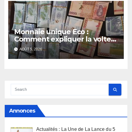
Monnaie unique Eco :
Comment expliquer la volte-
face de la Guinée
AOÛT 5, 2026
Annonces
Actualités : La Une de La Lance du 5