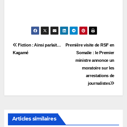
Navigation
Fiction : Ainsi parlait…
Première visite de RSF en
Kagamé
Somalie : le Premier
de
ministre annonce un
l’article
moratoire sur les
arrestations de
journalistes
Articles similaires