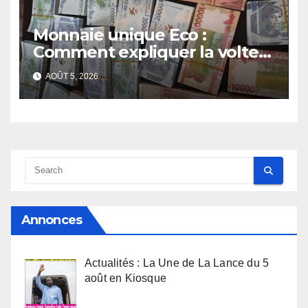
Monnaie unique Eco :
Comment expliquer la volte-
face de la Guinée
AOÛT 5, 2026
Annonces
Actualités : La Une de La Lance du 5
août en Kiosque