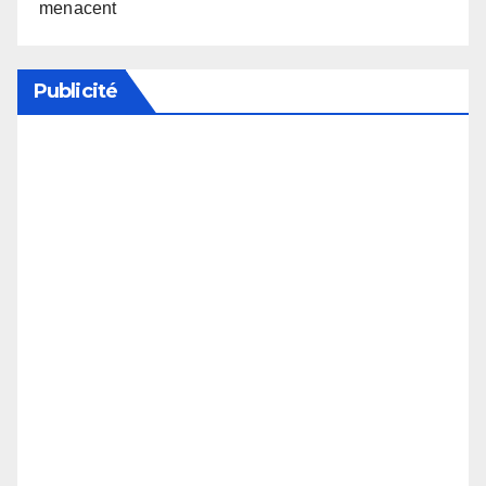
menacent
Publicité
Soutenez notre média en désactivant votre
bloqueur de publicité