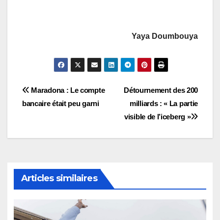
Yaya Doumbouya
Navigation
Maradona : Le compte
Détournement des 200
bancaire était peu garni
milliards : « La partie
de
visible de l’iceberg »
l’article
Articles similaires