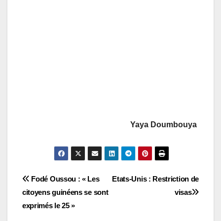
Yaya Doumbouya
Navigation
Fodé Oussou : « Les
Etats-Unis : Restriction de
citoyens guinéens se sont
visas
de
exprimés le 25 »