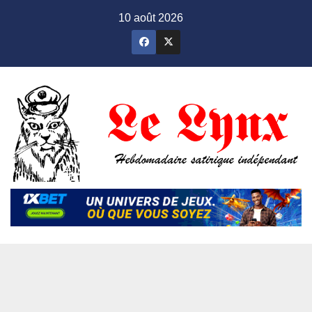
Skip
10 août 2026
to
content