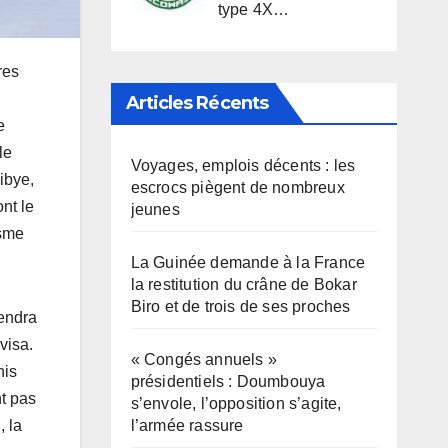
type 4X…
res
Articles Récents
e
le
Voyages, emplois décents : les
ibye,
escrocs piègent de nombreux
nt le
jeunes
isme
La Guinée demande à la France
la restitution du crâne de Bokar
Biro et de trois de ses proches
iendra
visa.
« Congés annuels »
nis
présidentiels : Doumbouya
nt pas
s’envole, l’opposition s’agite,
l’armée rassure
, la