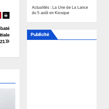
Actualités : La Une de La Lance
du 5 août en Kiosque
ubaté
Publicité
tiale
21
Soutenez notre média en
désactivant votre bloqueur de
publicité