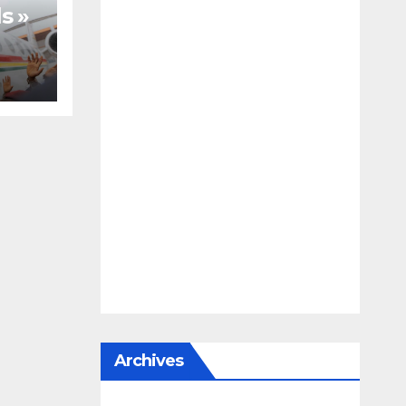
s »
te,
Archives