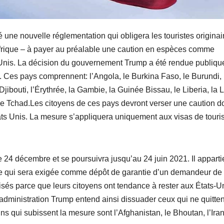
 une nouvelle réglementation qui obligera les touristes originai
Afrique – à payer au préalable une caution en espèces comme
s Unis. La décision du gouvernement Trump a été rendue publiqu
. Ces pays comprennent: l’Angola, le Burkina Faso, le Burundi, 
bouti, l’Érythrée, la Gambie, la Guinée Bissau, le Liberia, la L
le Tchad.Les citoyens de ces pays devront verser une caution do
tats Unis. La mesure s’appliquera uniquement aux visas de tour
 24 décembre et se poursuivra jusqu’au 24 juin 2021. Il appart
e qui sera exigée comme dépôt de garantie d’un demandeur de 
sés parce que leurs citoyens ont tendance à rester aux États-U
’administration Trump entend ainsi dissuader ceux qui ne quitte
ins qui subissent la mesure sont l’Afghanistan, le Bhoutan, l’Iran