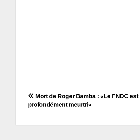
Navigation
Mort de Roger Bamba : «Le FNDC est
profondément meurtri»
de
l’article