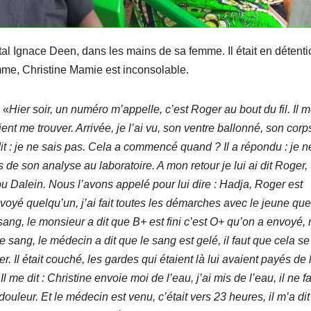
al Ignace Deen, dans les mains de sa femme. Il était en détenti
mme, Christine Mamie est inconsolable.
 «
Hier soir, un numéro m’appelle, c’est Roger au bout du fil. Il me
ent me trouver. Arrivée, je l’ai vu, son ventre ballonné, son corp
e dit : je ne sais pas. Cela a commencé quand ? Il a répondu : je n
s de son analyse au laboratoire. A mon retour je lui ai dit Roger, 
tou Dalein. Nous l’avons appelé pour lui dire : Hadja, Roger est
envoyé quelqu’un, j’ai fait toutes les démarches avec le jeune que
ng, le monsieur a dit que B+ est fini c’est O+ qu’on a envoyé,
sang, le médecin a dit que le sang est gelé, il faut que cela se
er. Il était couché, les gardes qui étaient là lui avaient payés de 
l me dit : Christine envoie moi de l’eau, j’ai mis de l’eau, il ne fa
uleur. Et le médecin est venu, c’était vers 23 heures, il m’a dit 