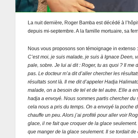
La nuit dernière, Roger Bamba est décédé à l’hôpit
depuis mi-septembre. A la famille mortuaire, sa fe
Nous vous proposons son témoignage in extenso :
C’est moi, je suis malade, je suis à Ignace Deen, vi
pale, sobre. Je lui ai dit : Roger, tu as quoi ? Il m
pas. Le docteur m’a dit d’aller chercher les résultat
résultats sont là. Il me dit d’appeler Hadja Halima
malade, on a besoin de tel et de tel autre. Elle a 
hadja a envoyé. Nous sommes partis chercher du sa
cela nous a pris du temps. On a envoyé la poche de 
chauffe un peu. Alors j’ai profité pour aller voir Rog
glace, il ne fait que croquer de la glace seulement. I
que manger de la glace seulement. Il se tordait de do