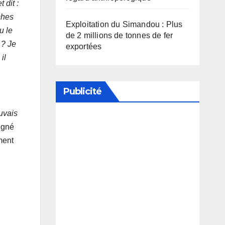
 dit :
ches
Exploitation du Simandou : Plus
u le
de 2 millions de tonnes de fer
 ? Je
exportées
il
Publicité
uvais
oigné
Soutenez notre média en
ment
désactivant votre bloqueur de
publicité