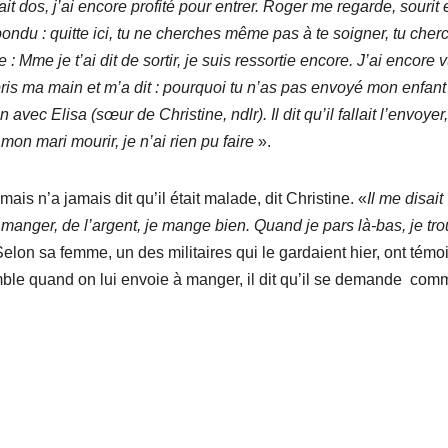
ait dos, j’ai encore profité pour entrer. Roger me regarde, sourit et
pondu : quitte ici, tu ne cherches même pas à te soigner, tu cher
 : Mme je t’ai dit de sortir, je suis ressortie encore. J’ai encore v
pris ma main et m’a dit : pourquoi tu n’as pas envoyé mon enfant
avec Elisa (sœur de Christine, ndlr). Il dit qu’il fallait l’envoyer, 
 mon mari mourir, je n’ai rien pu faire
».
ais n’a jamais dit qu’il était malade, dit Christine. «
Il me disait
anger, de l’argent, je mange bien. Quand je pars là-bas, je tro
Selon sa femme, un des militaires qui le gardaient hier, ont tém
mble quand on lui envoie à manger, il dit qu’il se demande com