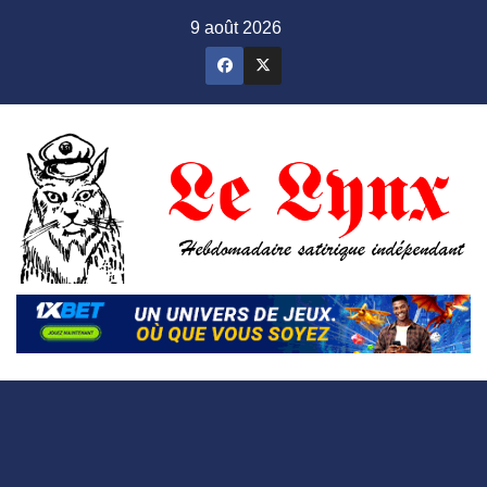
Skip
9 août 2026
to
content