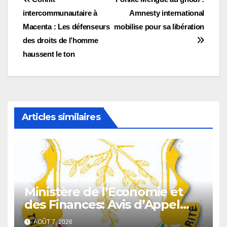
Navigation
intercommunautaire à
Amnesty international
de
Macenta : Les défenseurs
mobilise pour sa libération
l’article
des droits de l’homme
haussent le ton
Articles similaires
Ministère de l’Economie et
des Finances: Avis d’Appel
d’Offres pour l’Achat de
AOÛT 7, 2026