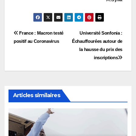
Navigation
France : Macron testé
Université Sonfonia :
positif au Coronavirus
Échauffourées autour de
de
la hausse du prix des
l’article
inscriptions
Articles similaires