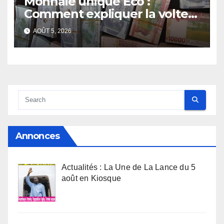
Monnaie unique Eco :
Comment expliquer la volte-
face de la Guinée
AOÛT 5, 2026
Annonces
Actualités : La Une de La Lance du 5
août en Kiosque