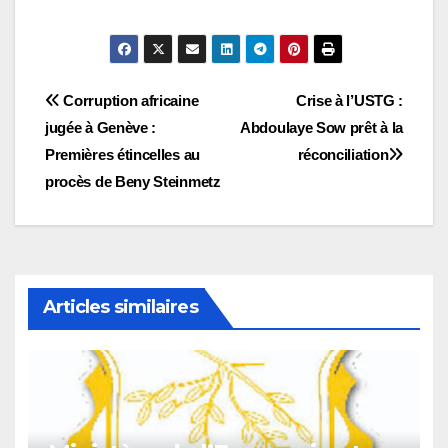
Navigation
Corruption africaine
Crise à l’USTG :
jugée à Genève :
Abdoulaye Sow prêt à la
de
Premières étincelles au
réconciliation
l’article
procès de Beny Steinmetz
Articles similaires