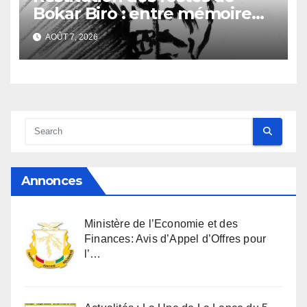
Bokar Biro : entre mémoire
familiale et regard
AOÛT 7, 2026
anthropologique
Annonces
Ministère de l’Economie et des
Finances: Avis d’Appel d’Offres pour
l’…