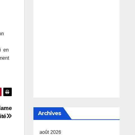
on
ui en
mment
clame
Archives
ité
août 2026