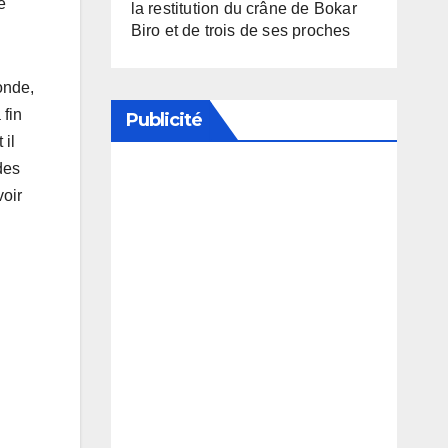
e
la restitution du crâne de Bokar
Biro et de trois de ses proches
monde,
 fin
Publicité
 il
 des
voir
Soutenez notre média en
désactivant votre bloqueur de
publicité