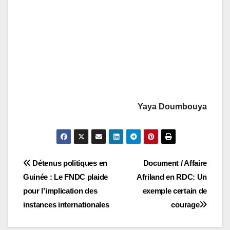
Yaya Doumbouya
Navigation
Détenus politiques en
Document / Affaire
Guinée : Le FNDC plaide
Afriland en RDC: Un
de
pour l’implication des
exemple certain de
l’article
instances internationales
courage