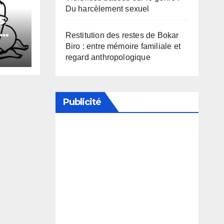
Du harcèlement sexuel
s
Restitution des restes de Bokar
xuel
Biro : entre mémoire familiale et
regard anthropologique
Publicité
Soutenez notre média en
désactivant votre bloqueur de
publicité