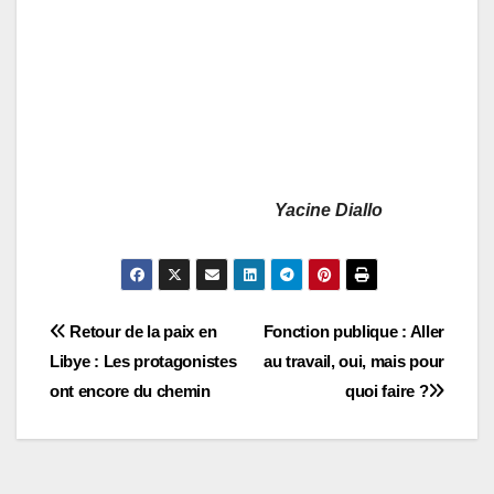
Yacine Diallo
Navigation
Retour de la paix en
Fonction publique : Aller
Libye : Les protagonistes
au travail, oui, mais pour
de
ont encore du chemin
quoi faire ?
l’article