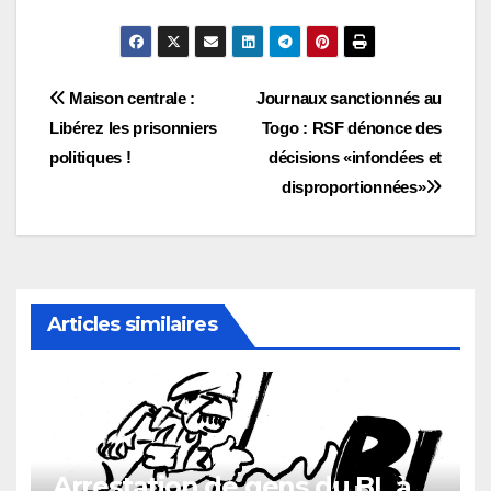
Navigation
Maison centrale :
Journaux sanctionnés au
Libérez les prisonniers
Togo : RSF dénonce des
de
politiques !
décisions «infondées et
l’article
disproportionnées»
Articles similaires
Arrestation de gens du BL à