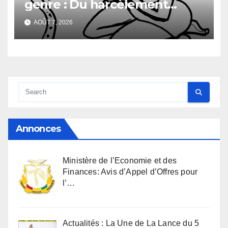
genre : Du harcèlement
sexuel
AOÛT 7, 2026
Annonces
Ministère de l’Economie et des
Finances: Avis d’Appel d’Offres pour
l’…
Actualités : La Une de La Lance du 5