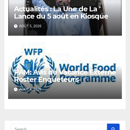
Actualités : La Une de La
Lance du 5 août en Kiosque
AOÛT 5, 2026
PAM: Avis de Vacance Externe
Roster Enqueteurs
AOÛT 4, 2026