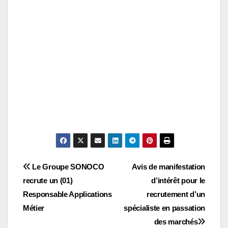
Navigation
Le Groupe SONOCO
Avis de manifestation
recrute un (01)
d’intérêt pour le
de
Responsable Applications
recrutement d’un
l’article
Métier
spécialiste en passation
des marchés