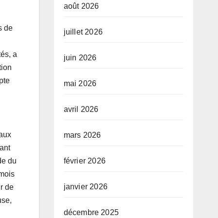
août 2026
s de
juillet 2026
és, a
juin 2026
tion
pte
mai 2026
avril 2026
eaux
mars 2026
ant
février 2026
de du
 mois
janvier 2026
ur de
use,
décembre 2025