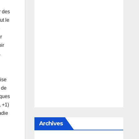
r des
ut le
e
r
ir
.
ise
é de
lques
 +1)
adie
Archives