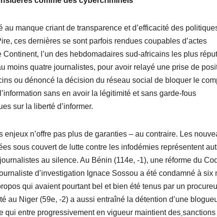
considérés comme des cybercriminels
é au manque criant de transparence et d’efficacité des politique
re, ces dernières se sont parfois rendues coupables d’actes
 Continent, l’un des hebdomadaires sud-africains les plus réput
au moins quatre journalistes, pour avoir relayé une prise de posi
accins ou dénoncé la décision du réseau social de bloquer le com
’information sans en avoir la légitimité et sans garde-fous
s sur la liberté d’informer.
 enjeux n’offre pas plus de garanties – au contraire. Les nouv
es sous couvert de lutte contre les infodémies représentent aut
 journalistes au silence. Au Bénin (114e, -1), une réforme du Co
ournaliste d’investigation Ignace Sossou a été condamné à six
 propos qui avaient pourtant bel et bien été tenus par un procure
ité au Niger (59e, -2) a aussi entraîné la détention d’une blogue
se qui entre progressivement en vigueur maintient des
sanctions