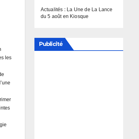
Actualités : La Une de La Lance
du 5 août en Kiosque
Publicité
n
es les
Soutenez notre média en
de
désactivant votre bloqueur de
d’une
publicité
rimer
intes
ogie