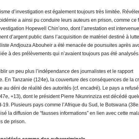
sme d’investigation est également toujours très limitée. Révéle
pidémie a ainsi pu conduire leurs auteurs en prison, comme ce f
vestigation Hopewell Chin’ono, dont l’arrestation est intervenu
nt d’argent public dans l’acquisition de matériel destiné à lutte
naliste Andjouza Abouheir a été menacée de poursuites après avo
 liée à des prélèvements qui n’avaient toujours pas été analysés
blir un peu plus l’indépendance des journalistes et le rapport
lle. En Tanzanie (124e), la couverture des conséquences de la cr
 au déni de réalité des autorités (cf. encadré). Le pays a refus
7e, +13), dont le président Pierre Nkunrinziza est décédé que
-19. Plusieurs pays comme l’Afrique du Sud, le Botswana (38e,
sé la diffusion de “fausses informations” en lien avec cette mal
s de prison.