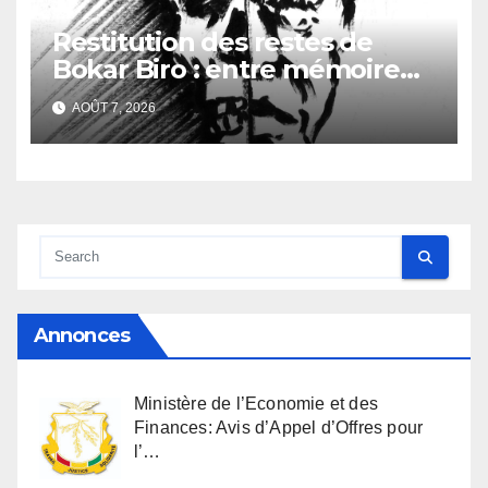
Restitution des restes de
Bokar Biro : entre mémoire
familiale et regard
AOÛT 7, 2026
anthropologique
Annonces
Ministère de l’Economie et des
Finances: Avis d’Appel d’Offres pour
l’…