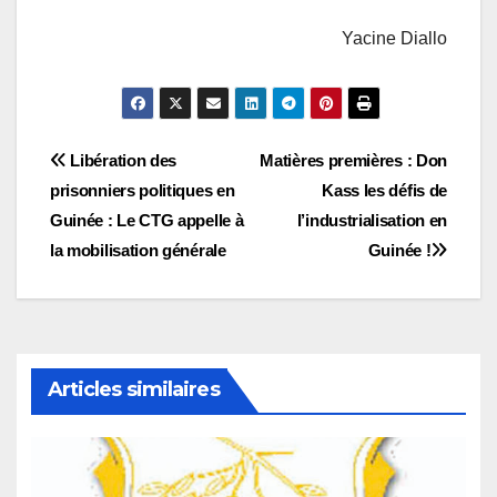
Yacine Diallo
Navigation
Libération des
Matières premières : Don
prisonniers politiques en
Kass les défis de
de
Guinée : Le CTG appelle à
l’industrialisation en
l’article
la mobilisation générale
Guinée !
Articles similaires