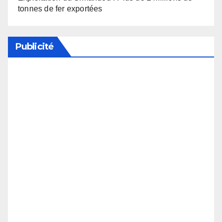
tonnes de fer exportées
Publicité
Soutenez notre média en désactivant votre
bloqueur de publicité