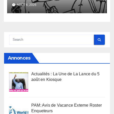
nombreux jeunes
AOÛT 6, 2026
Annonces
Actualités : La Une de La Lance du 5
août en Kiosque
PAM: Avis de Vacance Externe Roster
Enqueteurs