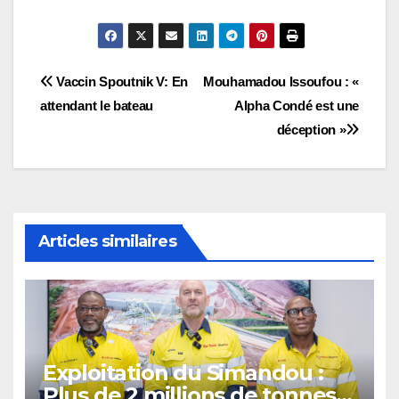
Navigation
Vaccin Spoutnik V: En
Mouhamadou Issoufou : «
attendant le bateau
Alpha Condé est une
de
déception »
l’article
Articles similaires
Exploitation du Simandou :
Plus de 2 millions de tonnes