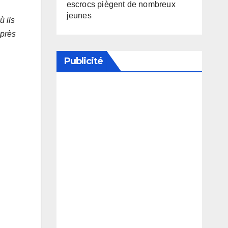
escrocs piègent de nombreux
jeunes
ù ils
après
Publicité
Soutenez notre média en
désactivant votre bloqueur de
publicité