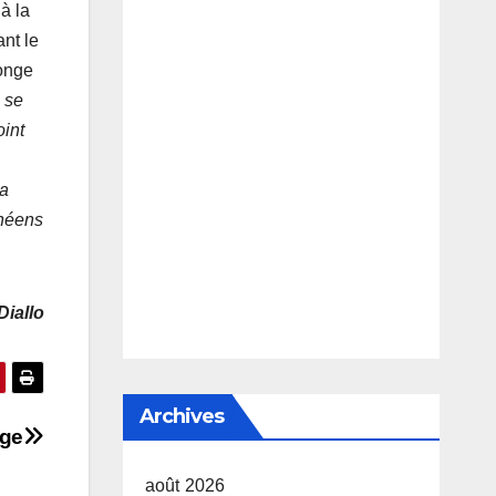
à la
nt le
songe
 se
oint
ha
inéens
Diallo
Archives
ige
août 2026