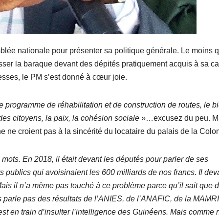
emblée nationale pour présenter sa politique générale. Le moins 
asser la baraque devant des dépités pratiquement acquis à sa c
esses, le PM s’est donné à cœur joie.
 programme de réhabilitation et de construction de routes, le b
 des citoyens, la paix, la cohésion sociale
»…excusez du peu. M
e ne croient pas à la sincérité du locataire du palais de la Col
 mots. En 2018, il était devant les députés pour parler de ses
publics qui avoisinaient les 600 milliards de nos francs. Il deva
ais il n’a même pas touché à ce problème parce qu’il sait que 
us parle pas des résultats de l’ANIES, de l’ANAFIC, de la MAMRI
 est en train d’insulter l’intelligence des Guinéens. Mais comme