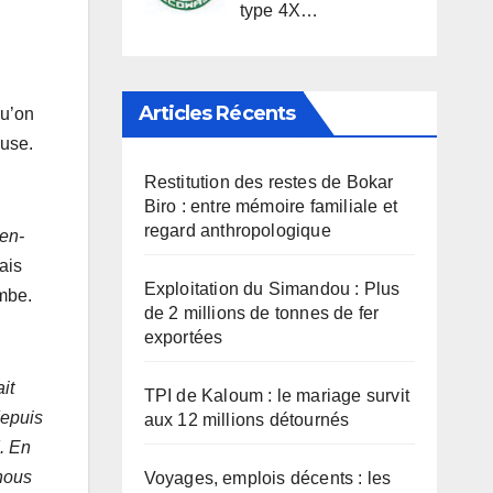
type 4X…
Articles Récents
qu’on
ause.
Restitution des restes de Bokar
Biro : entre mémoire familiale et
regard anthropologique
ien-
ais
Exploitation du Simandou : Plus
ombe.
de 2 millions de tonnes de fer
exportées
it
TPI de Kaloum : le mariage survit
depuis
aux 12 millions détournés
. En
 nous
Voyages, emplois décents : les