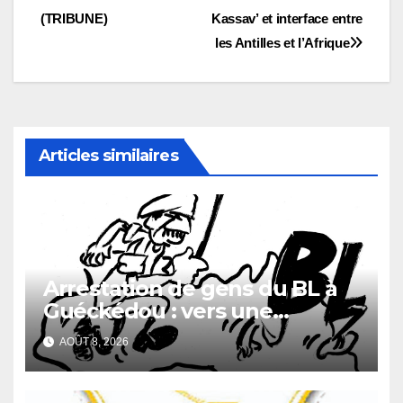
de
(TRIBUNE)
Kassav’ et interface entre
l’article
les Antilles et l’Afrique
Articles similaires
Arrestation de gens du BL à
Guéckédou : vers une
démission des conseillés du
AOÛT 8, 2026
parti à Ouendé-Kénéma ?