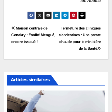
Ibn Adama
Navigation
Maison centrale de
Fermeture des cliniques
Conakry : Foniké Mengué,
clandestines : Une patate
de
encore évacué !
chaude pour le ministère
l’article
de la Santé
Articles similaires