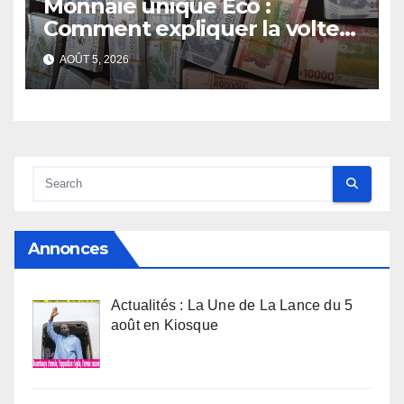
Monnaie unique Eco :
Comment expliquer la volte-
face de la Guinée
AOÛT 5, 2026
Annonces
Actualités : La Une de La Lance du 5
août en Kiosque