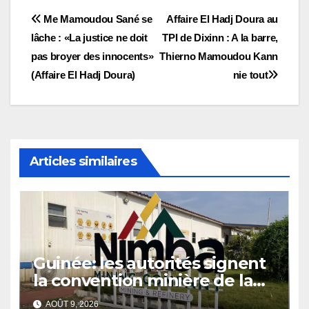
Navigation
Me Mamoudou Sané se
Affaire El Hadj Doura au
lâche : «La justice ne doit
TPI de Dixinn : A la barre,
de
pas broyer des innocents»
Thierno Mamoudou Kann
l’article
(Affaire El Hadj Doura)
nie tout
Articles similaires
Guinée: les autorités signent
la convention minière de la
société Nimba Mining
AOÛT 9, 2026