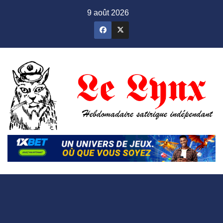
Skip
9 août 2026
to
content