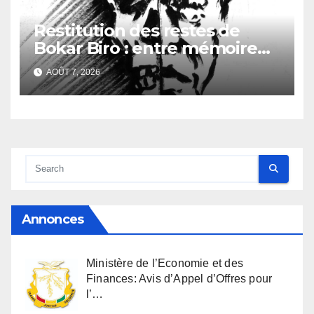
Restitution des restes de
Bokar Biro : entre mémoire
familiale et regard
AOÛT 7, 2026
anthropologique
Annonces
Ministère de l’Economie et des
Finances: Avis d’Appel d’Offres pour
l’…