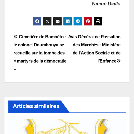
Yacine Diallo
Navigation
Cimetière de Bambéto :
Avis Général de Passation
le colonel Doumbouya se
des Marchés : Ministère
de
recueille sur la tombe des
de l’Action Sociale et de
l’article
« martyrs de la démocratie
l’Enfance
»
Articles similaires