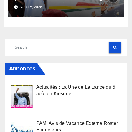
s’envole, l’opposition s’agite,
AOÛT 5, 2026
l’armée rassure
Annonces
Actualités : La Une de La Lance du 5
août en Kiosque
PAM: Avis de Vacance Externe Roster
Enqueteurs