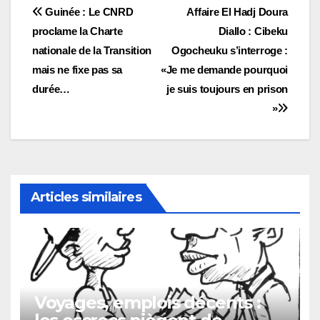
Navigation
Guinée : Le CNRD
Affaire El Hadj Doura
proclame la Charte
Diallo : Cibeku
de
nationale de la Transition
Ogocheuku s’interroge :
l’article
mais ne fixe pas sa
«Je me demande pourquoi
durée…
je suis toujours en prison
»
Articles similaires
Voyages, emplois décents :