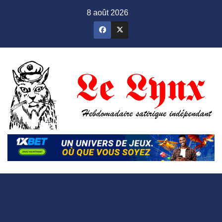
Skip
8 août 2026
to
content