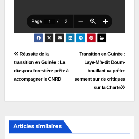
Navigation
Réussite de la
Transition en Guinée :
transition en Guinée : La
Laye-M’a-dit Doum-
de
diaspora forestière prête à
bouillant va prêter
l’article
accompagner le CNRD
serment sur de critiques
sur la Charte
Articles similaires