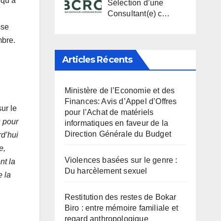
 qu’à
Sélection d’une
Consultant(e) c…
sse
mbre.
Articles Récents
Ministère de l’Economie et des
Finances: Avis d’Appel d’Offres
sur le
pour l’Achat de matériels
s pour
informatiques en faveur de la
Direction Générale du Budget
rd’hui
e,
Violences basées sur le genre :
nt la
Du harcèlement sexuel
e la
Restitution des restes de Bokar
Biro : entre mémoire familiale et
regard anthropologique