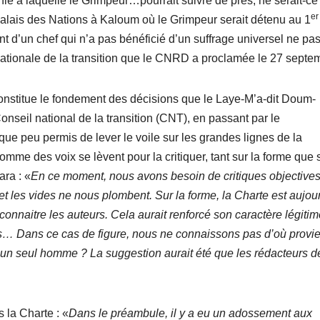
à laquelle le Grimpeur…pourrait suivre de près, ne serait-ce
er
alais des Nations à Kaloum où le Grimpeur serait détenu au 1
nt d’un chef qui n’a pas bénéficié d’un suffrage universel ne pa
nationale de la transition que le CNRD a proclamée le 27 septe
constitue le fondement des décisions que le Laye-M’a-dit Doum-
onseil national de la transition (CNT), en passant par le
que peu permis de lever le voile sur les grandes lignes de la
comme des voix se lèvent pour la critiquer, tant sur la forme que 
ara : «
En ce moment, nous avons besoin de critiques objective
 et les vides ne nous plombent. Sur la forme, la Charte est aujou
 connaitre les auteurs. Cela aurait renforcé son caractère légitim
rs… Dans ce cas de figure, nous ne connaissons pas d’où provie
d’un seul homme ? La suggestion aurait été que les rédacteurs d
 la Charte : «
Dans le préambule, il y a eu un adossement aux