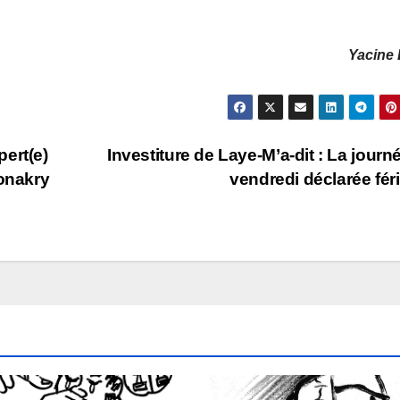
Yacine 
ert(e)
Investiture de Laye-M’a-dit : La journ
Conakry
vendredi déclarée fér