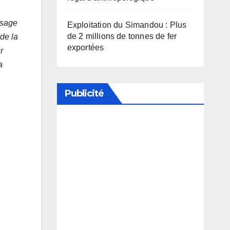
 sage
Exploitation du Simandou : Plus
de 2 millions de tonnes de fer
 de la
exportées
r
a
Publicité
Soutenez notre média en
désactivant votre bloqueur de
publicité