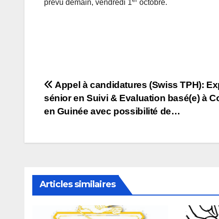
er
prévu demain, vendredi 1
octobre.
Navigation
Appel à candidatures (Swiss TPH): Exp
sénior en Suivi & Evaluation basé(e) à 
de
en Guinée avec possibilité de…
l’article
Articles similaires