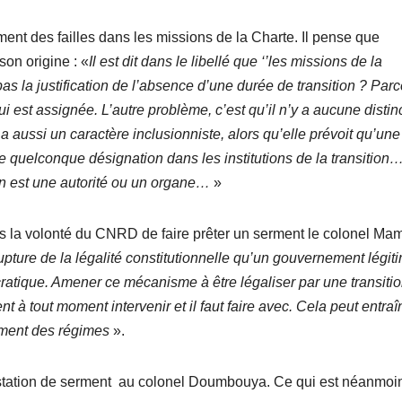
t des failles dans les missions de la Charte. Il pense que
son origine : «
Il est dit dans le libellé que ‘’les missions de la
 pas la justification de l’absence d’une durée de transition ? Par
ui est assignée. L’autre problème, c’est qu’il n’y a aucune distin
e a aussi un caractère inclusionniste, alors qu’elle prévoit qu’une
e quelconque désignation dans les institutions de la transition
ion est une autorité ou un organe…
»
la volonté du CNRD de faire prêter un serment le colonel Ma
rupture de la légalité constitutionnelle qu’un gouvernement légit
atique. Amener ce mécanisme à être légaliser par une transiti
t à tout moment intervenir et il faut faire avec. Cela peut entraî
ement des régimes
».
estation de serment au colonel Doumbouya. Ce qui est néanmoi