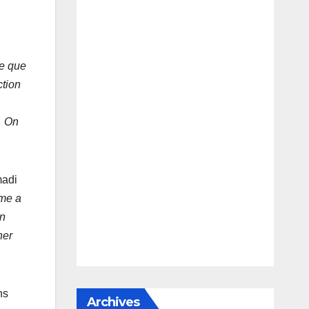
ce que
ction
… On
madi
ime a
on
ner
ns
Archives