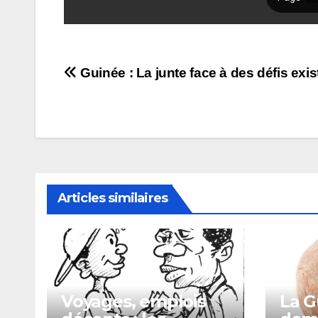
Navigation
Guinée : La junte face à des défis exis
de
l’article
Articles similaires
Voyages, emplois
La G