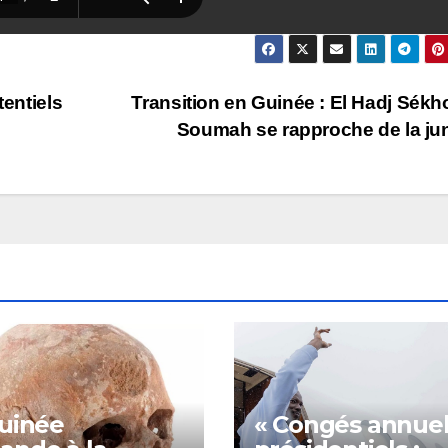
tentiels
Transition en Guinée : El Hadj Sék
Soumah se rapproche de la ju
uinée
« Congés annuel