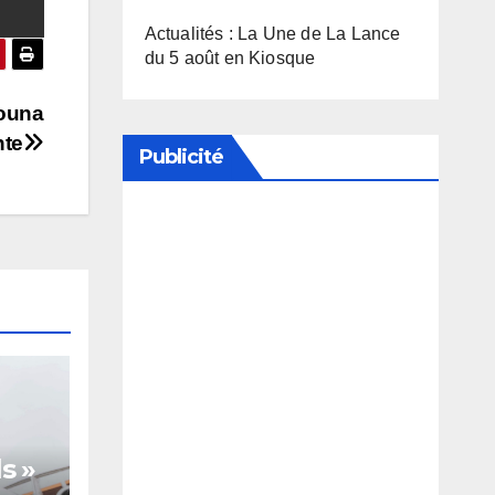
Actualités : La Une de La Lance
du 5 août en Kiosque
houna
nte
Publicité
Soutenez notre média en
désactivant votre bloqueur de
publicité
s »