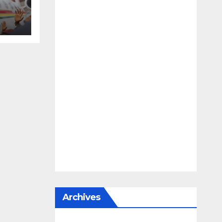
te,
Archives