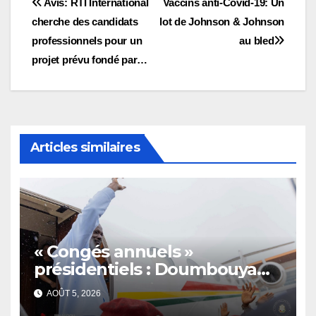
Navigation
Avis: RTI International
Vaccins anti-Covid-19: Un
cherche des candidats
lot de Johnson & Johnson
de
professionnels pour un
au bled
l’article
projet prévu fondé par…
Articles similaires
« Congés annuels »
présidentiels : Doumbouya
s’envole, l’opposition s’agite,
AOÛT 5, 2026
l’armée rassure