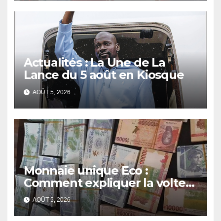
Actualités : La Une de La
Lance du 5 août en Kiosque
AOÛT 5, 2026
Monnaie unique Eco :
Comment expliquer la volte-
face de la Guinée
AOÛT 5, 2026