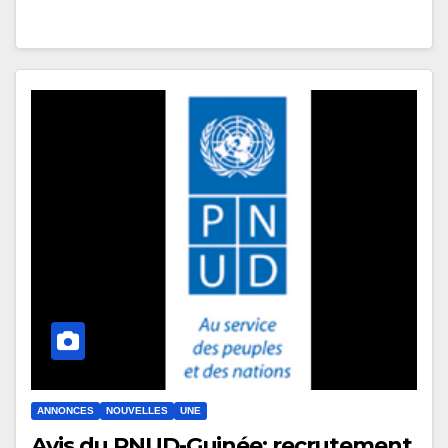
ANNONCES
NOUVELLES
UNE
Avis du PNUD-Guinée: recrutement