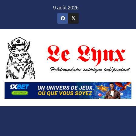
Skip
9 août 2026
to
content