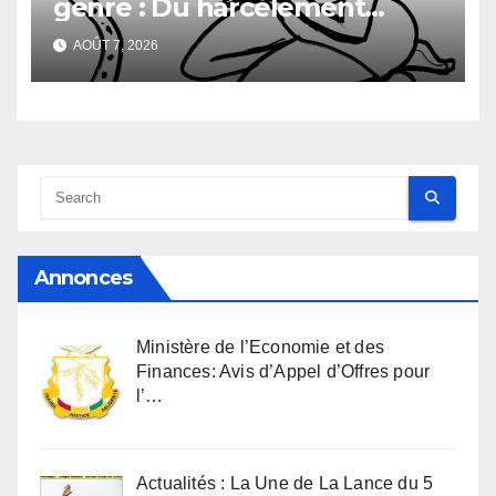
genre : Du harcèlement
sexuel
AOÛT 7, 2026
Annonces
Ministère de l’Economie et des
Finances: Avis d’Appel d’Offres pour
l’…
Actualités : La Une de La Lance du 5