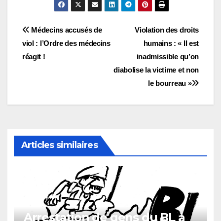
Navigation
Médecins accusés de
Violation des droits
viol : l’Ordre des médecins
humains : « Il est
de
réagit !
inadmissible qu’on
l’article
diabolise la victime et non
le bourreau »
Articles similaires
Arrestation de gens du BL à