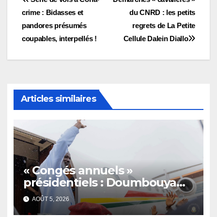
Navigation
crime : Bidasses et
du CNRD : les petits
de
pandores présumés
regrets de La Petite
l’article
coupables, interpellés !
Cellule Dalein Diallo
Articles similaires
« Congés annuels »
présidentiels : Doumbouya
s’envole, l’opposition s’agite,
AOÛT 5, 2026
l’armée rassure