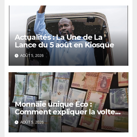
Actualités : La Une de La
Lance du 5 août en Kiosque
AOÛT 5, 2026
Monnaie unique Eco :
Comment expliquer la volte-
face de la Guinée
AOÛT 5, 2026