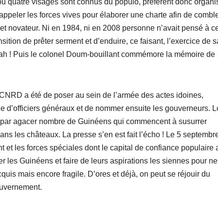
u quatre visages sont connus du populo, préfèrent donc organi
appeler les forces vives pour élaborer une charte afin de comble
in et novateur. Ni en 1984, ni en 2008 personne n’avait pensé à c
sition de prêter serment et d’enduire, ce faisant, l’exercice de s
allah ! Puis le colonel Doum-bouillant commémore la mémoire de
e CNRD a été de poser au sein de l’armée des actes idoines,
ue d’officiers généraux et de nommer ensuite les gouverneurs. L
ini par agacer nombre de Guinéens qui commencent à susurrer
ns les châteaux. La presse s’en est fait l’écho ! Le 5 septembre
 et les forces spéciales dont le capital de confiance populaire 
r les Guinéens et faire de leurs aspirations les siennes pour n
cquis mais encore fragile. D’ores et déjà, on peut se réjouir du
ouvernement.