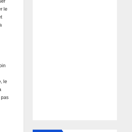
ser
r le
et
a
oin
, le
a
e pas