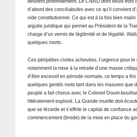
désirent profondément. Le CNRD dont seuls trois o
d’abord des conciliabules avec ce qu’il convient d’
vide constitutionnel. Ce qui est à la fois bien mal
argutie juridique qui permet au Président de la Tran
charge d’un vernis de légitimité et de légalité. W
quelques morts.
Ces péripéties civiles achevées, l’urgence pour l
notamment la mise à la retraite d’une masse critiq
d’être excessif en période normale, ce temps a f
quelques gentils mots tant dans les masures que da
peuple a fait chorus avec le Colonel Doum-bouillant
littéralement explosé. La Grande muette doit écoute
que se lézarde et s’effrite le capital de confiance a
commencement (timide) de la mise en place du g