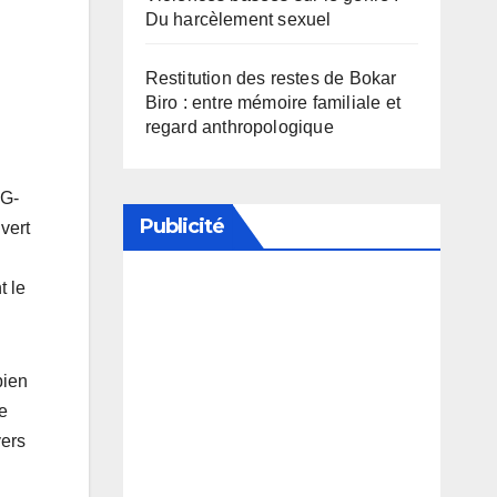
Du harcèlement sexuel
Restitution des restes de Bokar
Biro : entre mémoire familiale et
regard anthropologique
PG-
Publicité
vert
t le
Soutenez notre média en
désactivant votre bloqueur de
publicité
bien
e
vers