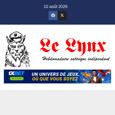
Skip
10 août 2026
to
content