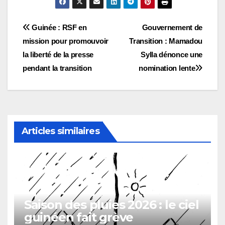
Navigation
Guinée : RSF en
Gouvernement de
mission pour promouvoir
Transition : Mamadou
de
la liberté de la presse
Sylla dénonce une
l’article
pendant la transition
nomination lente
Articles similaires
Saison des pluies 2026 : le ciel
guinéen fait grève