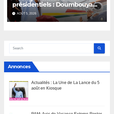
présidentiels : Doumbouya
s’envole, l’opposition s’agite,
AOÛT 5, 2026
l’armée rassure
Annonces
Actualités : La Une de La Lance du 5
août en Kiosque
PAM: Avis de Vacance Externe Roster