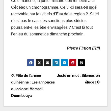
Ce dimanche, la junte militaire doit remettre à la
Cédéao un chronogramme. Celui-ci sera-t-il jugé
recevable par les chefs d’État de la région ?. Si tel
n’est pas le cas, des sanctions plus strictes
pourraient-elles être envisagées ? C’est là tout
l’enjeu du sommet de dimanche prochain.
Pierre Firtion (Rfi)
Navigation
Fête de l’armée
Juste un mot : Silence, on
guinéenne : Les annonces
élude !
de
du colonel Mamadi
l’article
Doumbouya