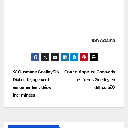
Ibn Adama
Navigation
Ousmane Gnelloy/DK
Cour d’Appel de Cona-cris
Diallo : le juge veut
: Les frères Gnelloy en
de
visionner les vidéos
difficulté
l’article
incriminées