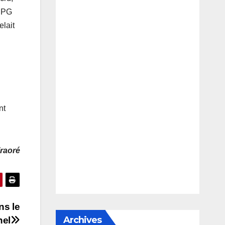
 RPG
elait
nt
raoré
ns le
Archives
nel