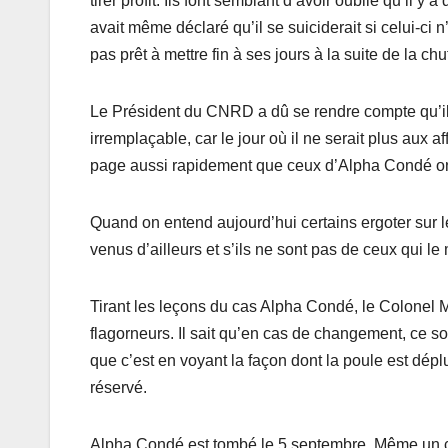
tirer profit. Ils font semblant d’avoir oublié qu’il 
avait même déclaré qu’il se suiciderait si celui-ci n
pas prêt à mettre fin à ses jours à la suite de la c
Le Président du CNRD a dû se rendre compte qu’il
irremplaçable, car le jour où il ne serait plus aux
page aussi rapidement que ceux d’Alpha Condé ont
Quand on entend aujourd’hui certains ergoter sur 
venus d’ailleurs et s’ils ne sont pas de ceux qui le m
Tirant les leçons du cas Alpha Condé, le Colonel
flagorneurs. Il sait qu’en cas de changement, ce s
que c’est en voyant la façon dont la poule est dépl
réservé.
Alpha Condé est tombé le 5 septembre. Même un cha