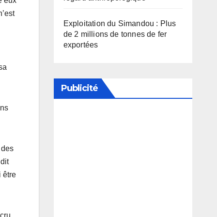
re eux
n’est
Exploitation du Simandou : Plus
de 2 millions de tonnes de fer
exportées
 sa
Publicité
ens
Soutenez notre média en
désactivant votre bloqueur de
 des
publicité
dit
 être
cru,