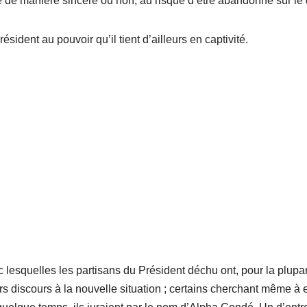
re de manière sincère ou non, au risque d’être abandonné sur le 
ident au pouvoir qu’il tient d’ailleurs en captivité.
vec lesquelles les partisans du Président déchu ont, pour la plupar
urs discours à la nouvelle situation ; certains cherchant même à 