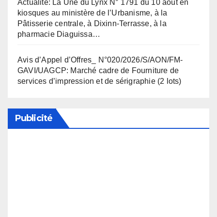
Actualité: La Une du Lynx N° 1791 du 10 août en
kiosques au ministère de l’Urbanisme, à la
Pâtisserie centrale, à Dixinn-Terrasse, à la
pharmacie Diaguissa…
Avis d’Appel d’Offres_ N°020/2026/S/AON/FM-
GAVI/UAGCP: Marché cadre de Fourniture de
services d’impression et de sérigraphie (2 lots)
Publicité
Soutenez notre média en désactivant votre
bloqueur de publicité