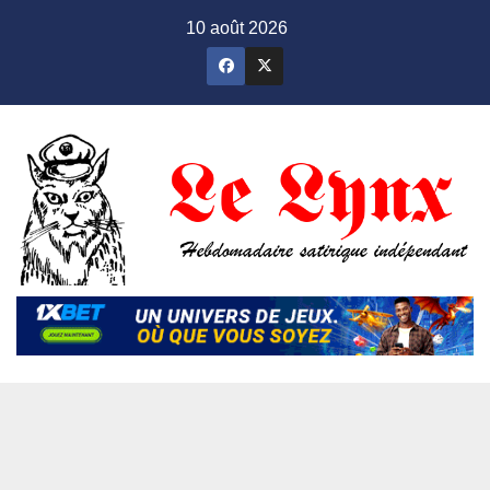
Skip
10 août 2026
to
content