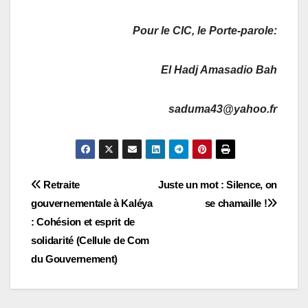
Pour le CIC, le Porte-parole:
El Hadj Amasadio Bah
saduma43@yahoo.fr
Navigation
Retraite
Juste un mot : Silence, on
gouvernementale à Kaléya
se chamaille !
de
: Cohésion et esprit de
l’article
solidarité (Cellule de Com
du Gouvernement)