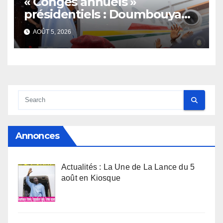
« Congés annuels »
présidentiels : Doumbouya
s’envole, l’opposition s’agite,
AOÛT 5, 2026
l’armée rassure
Annonces
Actualités : La Une de La Lance du 5
août en Kiosque