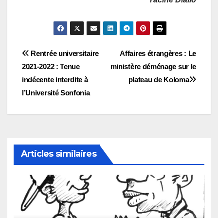
Navigation
Rentrée universitaire
Affaires étrangères : Le
2021-2022 : Tenue
ministère déménage sur le
de
indécente interdite à
plateau de Koloma
l’article
l’Université Sonfonia
Articles similaires